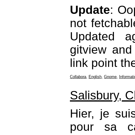
Update
: Oo
not fetchabl
Updated a
gitview and 
link point th
Collabora
,
English
,
Gnome
,
Informat
Salisbury, C
Hier, je sui
pour sa ca