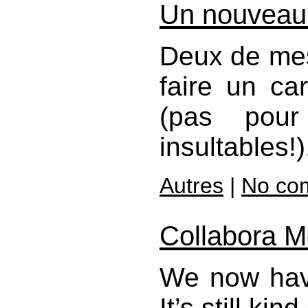
Un nouveau
Deux de mes
faire un ca
(pas pour
insultables!)
Autres
|
No co
Collabora Mo
We now have
It’s still ki