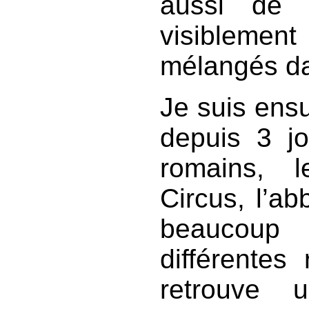
aussi de 
visiblemen
mélangés da
Je suis ensu
depuis 3 jou
romains, 
Circus, l’ab
beaucou
différentes
retrouve