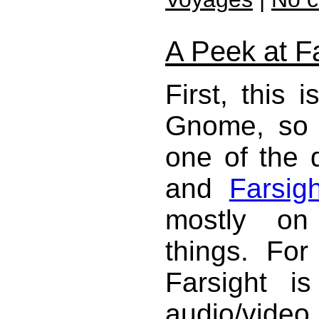
A Peek at Fa
First, this 
Gnome, so I
one of the 
and
Farsigh
mostly on
things. Fo
Farsight 
audio/video