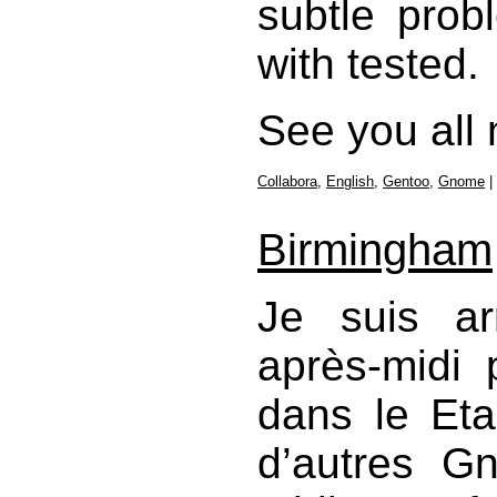
subtle prob
with tested.
See you all 
Collabora
,
English
,
Gentoo
,
Gnome
|
Birmingham
Je suis ar
après-midi
dans le Eta
d’autres Gn