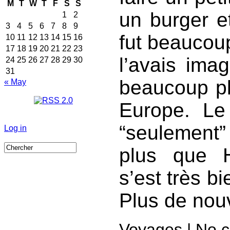
M
T
W
T
F
S
S
un burger et
1
2
3
4
5
6
7
8
9
fut beaucou
10
11
12
13
14
15
16
17
18
19
20
21
22
23
l’avais imag
24
25
26
27
28
29
30
31
beaucoup pl
« May
Europe. Le 
“seulement
Log in
plus que He
s’est très b
Plus de nou
Voyages
|
No 