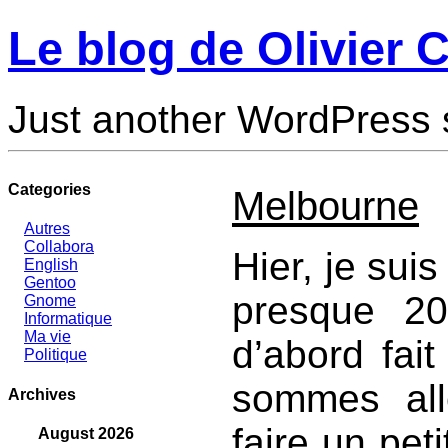
Le blog de Olivier C
Just another WordPress 
Categories
Melbourne
Autres
Collabora
Hier, je sui
English
Gentoo
presque 2
Gnome
Informatique
Ma vie
d’abord fai
Politique
sommes all
Archives
faire un peti
August 2026