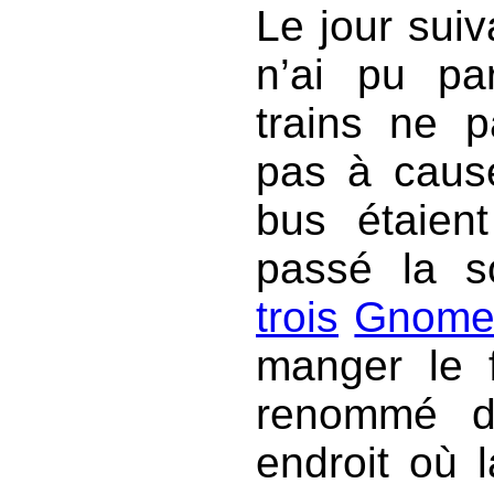
Le jour sui
n’ai pu pa
trains ne p
pas à cause
bus étaient
passé la s
trois
Gnome
manger le f
renommé d
endroit où l