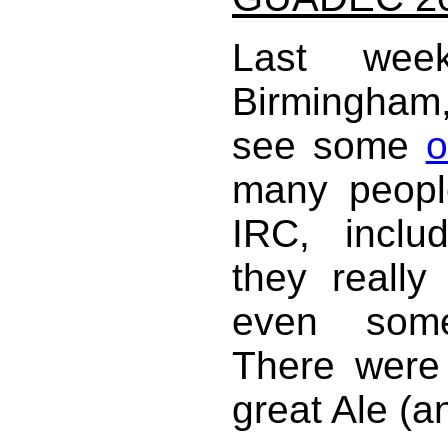
Last w
Birmingham, 
see some
o
many peopl
IRC, inclu
they reall
even some
There were l
great Ale (a