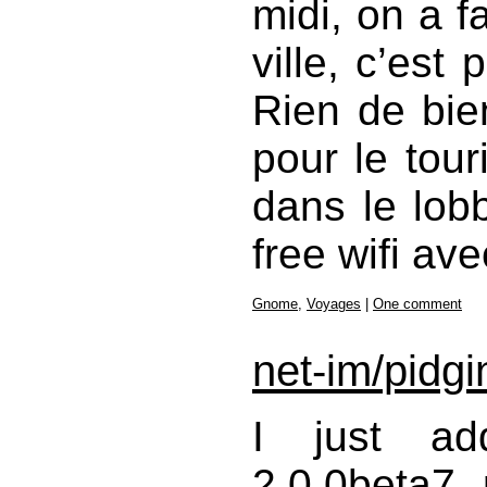
midi, on a f
ville, c’est
Rien de bien
pour le tour
dans le lobb
free wifi av
Gnome
,
Voyages
|
One comment
net-im/pidgi
I just add
2.0.0beta7