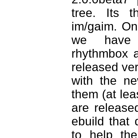
tree. Its t
im/gaim. Onl
we have 
rhythmbox a
released ver
with the n
them (at lea
are release
ebuild that
to help the