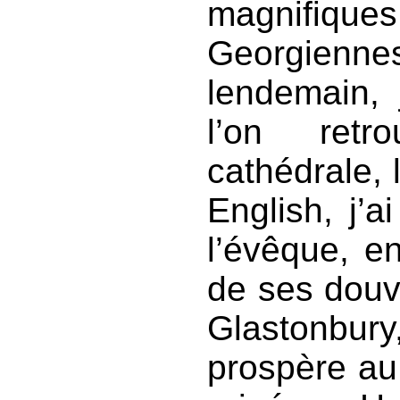
magnifique
Georgienne
lendemain, 
l’on retr
cathédrale, 
English, j’a
l’évêque, e
de ses douve
Glastonbury
prospère au