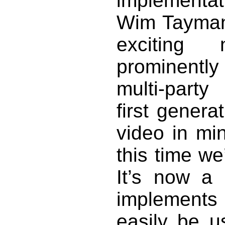
implementa
Wim Taymans
exciting
prominently
multi-party
first genera
video in min
this time we’
It’s now a
implements 
easily be 