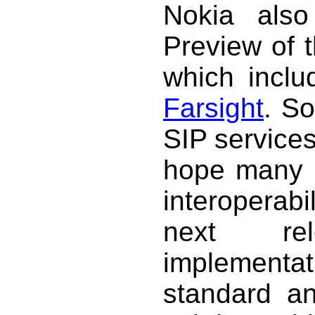
Nokia also
Preview of 
which inclu
Farsight
. S
SIP service
hope many p
interoperab
next re
implementat
standard a