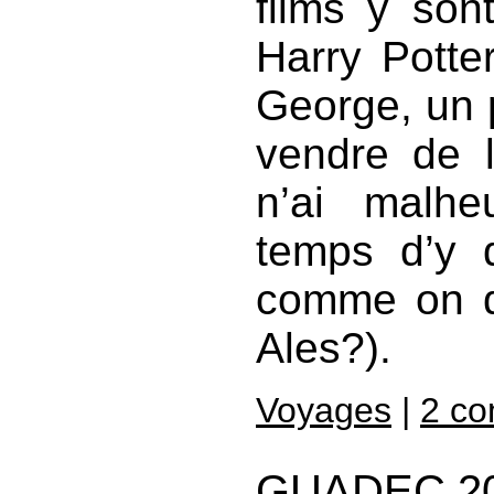
films y son
Harry Potte
George, un 
vendre de l
n’ai malh
temps d’y 
comme on di
Ales?).
Voyages
|
2 c
GUADEC 2