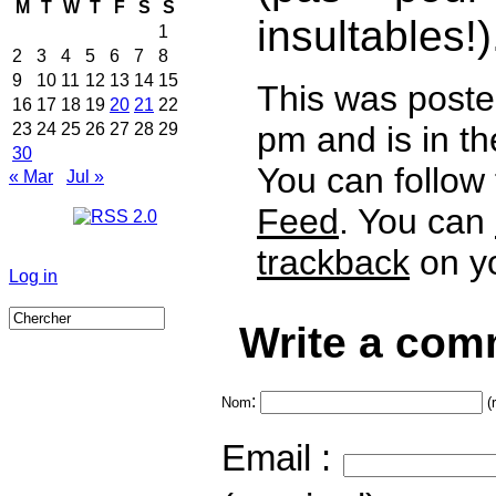
M
T
W
T
F
S
S
insultables!)
1
2
3
4
5
6
7
8
9
10
11
12
13
14
15
This was poste
16
17
18
19
20
21
22
pm and is in t
23
24
25
26
27
28
29
30
You can follow
« Mar
Jul »
Feed
. You can
trackback
on yo
Log in
Write a com
:
Nom
(
Email :