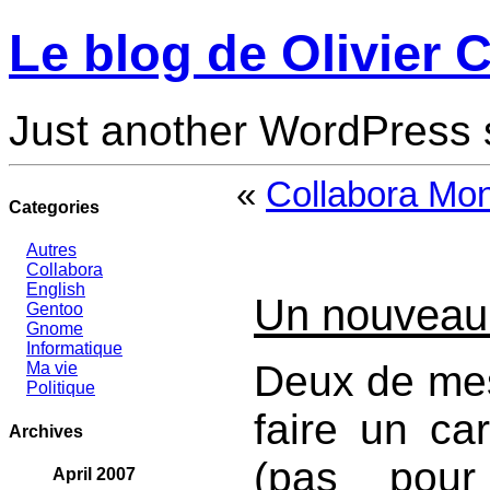
Le blog de Olivier C
Just another WordPress 
«
Collabora Mon
Categories
Autres
Collabora
English
Un nouveau
Gentoo
Gnome
Informatique
Deux de mes
Ma vie
Politique
faire un ca
Archives
(pas pour
April 2007