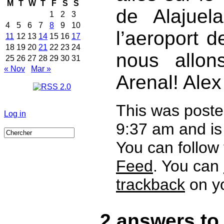
M
T
W
T
F
S
S
de Alajuel
1
2
3
4
5
6
7
8
9
10
l’aeroport d
11
12
13
14
15
16
17
18
19
20
21
22
23
24
nous allon
25
26
27
28
29
30
31
« Nov
Mar »
Arenal! Alex
This was post
Log in
9:37 am and is
You can follow
Feed
. You can
trackback
on yo
2 answers to