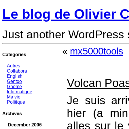
Le blog de Olivier C
Just another WordPress 
«
mx5000tools
Categories
Autres
Collabora
English
Volcan Poa
Gentoo
Gnome
Informatique
Je suis arr
Ma vie
Politique
hier (a mi
Archives
alles sur le
December 2006