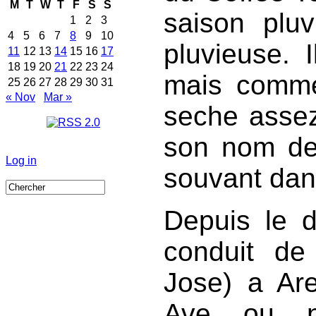
M
T
W
T
F
S
S
saison pluv
1
2
3
4
5
6
7
8
9
10
pluvieuse. I
11
12
13
14
15
16
17
18
19
20
21
22
23
24
mais comme
25
26
27
28
29
30
31
« Nov
Mar »
seche assez 
son nom de 
Log in
souvant dan
Depuis le d
conduit de
Jose) a Are
Ave ou n