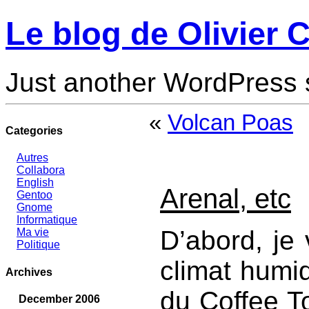
Le blog de Olivier C
Just another WordPress 
«
Volcan Poas
Categories
Autres
Collabora
English
Arenal, etc
Gentoo
Gnome
Informatique
D’abord, je
Ma vie
Politique
climat humi
Archives
du Coffee Tou
December 2006