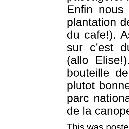
Enfin nous 
plantation d
du cafe!). A
sur c’est d
(allo Elise!
bouteille d
plutot bonn
parc nation
de la canop
This was post