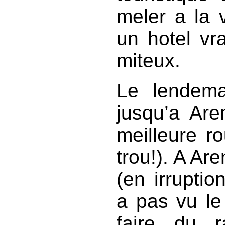
meler a la 
un hotel vr
miteux.
Le lendema
jusqu’a Aren
meilleure r
trou!). A Are
(en irruptio
a pas vu le 
faire du r