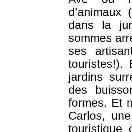
d’animaux 
dans la ju
sommes arre
ses artisa
touristes!)
jardins sur
des buisson
formes. Et 
Carlos, une
touristiqu