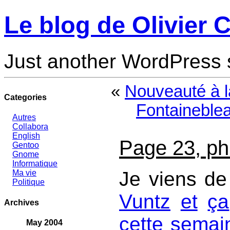
Le blog de Olivier C
Just another WordPress 
«
Nouveauté à l
Categories
Fontaineblea
Autres
Collabora
English
Page 23, ph
Gentoo
Gnome
Informatique
Je viens de
Ma vie
Politique
Vuntz
et
ça
Archives
cette
semai
May 2004