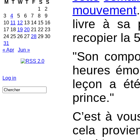
M
T
W
T
F
S
S
mouvement
1
2
3
4
5
6
7
8
9
livre à sa
10
11
12
13
14
15
16
17
18
19
20
21
22
23
recopier la 
24
25
26
27
28
29
30
31
« Apr
Jun »
Son compor
heures émou
Log in
leçon a ét
prince.
C’est à vous
cela provie