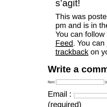
s’agit!
This was poste
pm and is in t
You can follow
Feed
. You can
trackback
on yo
Write a comm
:
Nom
(
Email :
(required)