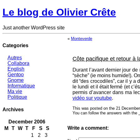
Le blog de Olivier Crête
Just another WordPress site
«
Monteverde
Categories
Autres
Côte pacifique et retour à 
Collabora
English
Durant l’avant dernier jour de 
Gentoo
“sèche” (ie moins humide!). On 
Gnome
dit “des crocodiles”, car il y 
Informatique
le lundi et il était fermé (et c
Ma vie
permis d’avancer dans ma lec
Politique
vidéo sur youtube
.
This was posted on the 21 December 
Archives
You can follow the answers with the
December 2006
Write a comment:
M
T
W
T
F
S
S
1
2
3