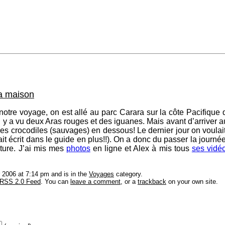
la maison
notre voyage, on est allé au parc Carara sur la côte Pacifique qui
y a vu deux Aras rouges et des iguanes. Mais avant d’arriver au 
a des crocodiles (sauvages) en dessous! Le dernier jour on voulait
’était écrit dans le guide en plus!!). On a donc du passer la journ
ture. J’ai mis mes
photos
en ligne et Alex à mis tous
ses vidé
2006 at 7:14 pm and is in the
Voyages
category.
RSS 2.0 Feed
. You can
leave a comment
, or a
trackback
on your own site.