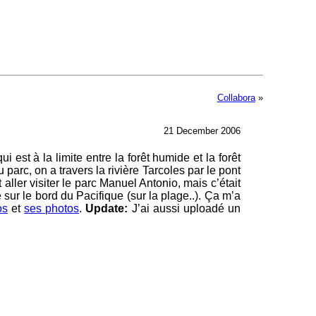
Collabora
»
21 December 2006
 est à la limite entre la forêt humide et la forêt
parc, on a travers la rivière Tarcoles par le pont
 aller visiter le parc Manuel Antonio, mais c’était
ée sur le bord du Pacifique (sur la plage..). Ça m’a
os
et
ses photos
.
Update:
J’ai aussi uploadé un