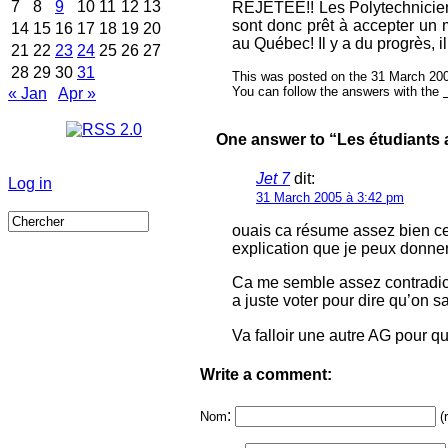
7
8
9
10
11
12
13
REJETÉE!! Les Polytechnici
sont donc prêt à accepter un 
14
15
16
17
18
19
20
au Québec! Il y a du progrès, il
21
22
23
24
25
26
27
28
29
30
31
This was posted on the 31 March 200
You can follow the answers with the
« Jan
Apr »
One answer to “Les étudiants 
Jet 7
dit:
Log in
31 March 2005 à 3:42 pm
ouais ca résume assez bien ce
explication que je peux donner 
Ca me semble assez contradicto
a juste voter pour dire qu’on s
Va falloir une autre AG pour qu
Write a comment:
:
Nom
(