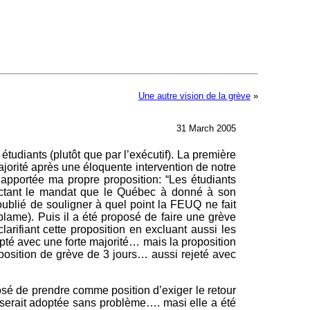
Une autre vision de la grève
»
31 March 2005
udiants (plutôt que par l’exécutif). La première
 majorité après une éloquente intervention de notre
e apportée ma propre proposition: “Les étudiants
pectant le mandat que le Québec à donné à son
oublié de souligner à quel point la FEUQ ne fait
blame). Puis il a été proposé de faire une grève
arifiant cette proposition en excluant aussi les
té avec une forte majorité… mais la proposition
oposition de grève de 3 jours… aussi rejeté avec
posé de prendre comme position d’exiger le retour
 serait adoptée sans problème…. masi elle a été