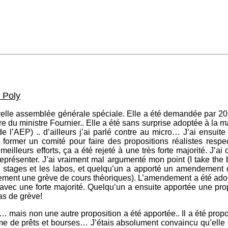
 Poly
lle assemblée générale spéciale. Elle a été demandée par 20 ét
offre du ministre Fournier.. Elle a été sans surprise adoptée à la
e l’AEP) .. d’ailleurs j’ai parlé contre au micro… J’ai ensuit
 former un comité pour faire des propositions réalistes res
leurs efforts, ça a été rejeté à une très forte majorité. J’ai 
eprésenter. J’ai vraiment mal argumenté mon point (I take the 
s stages et les labos, et quelqu’un a apporté un amendement cl
ment une grève de cours théoriques). L’amendement a été adop
e avec une forte majorité. Quelqu’un a ensuite apportée une pr
as de grève!
ni… mais non une autre proposition a été apportée.. Il a été pro
me de prêts et bourses… J’étais absolument convaincu qu’elle