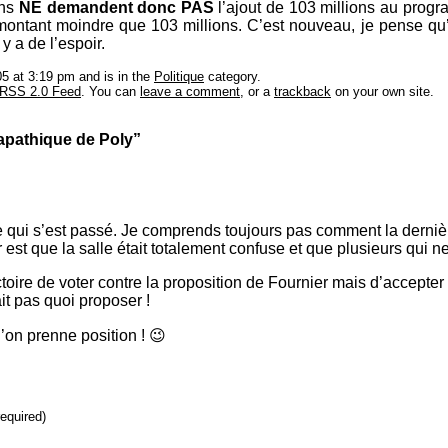
ens
NE demandent donc PAS
l’ajout de 103 millions au progr
montant moindre que 103 millions. C’est nouveau, je pense qu
 y a de l’espoir.
5 at 3:19 pm and is in the
Politique
category.
RSS 2.0 Feed
. You can
leave a comment
, or a
trackback
on your own site.
apathique de Poly”
 qui s’est passé. Je comprends toujours pas comment la dernièr
est que la salle était totalement confuse et que plusieurs qui n
ire de voter contre la proposition de Fournier mais d’accepter 
ait pas quoi proposer !
’on prenne position ! 😉
required)