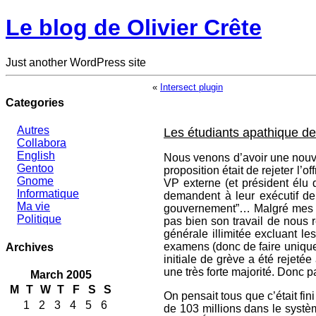
Le blog de Olivier Crête
Just another WordPress site
«
Intersect plugin
Categories
Autres
Les étudiants apathique de
Collabora
English
Nous venons d’avoir une nouve
Gentoo
proposition était de rejeter l’
Gnome
VP externe (et président élu d
Informatique
demandent à leur exécutif de
Ma vie
gouvernement”… Malgré mes meil
Politique
pas bien son travail de nous r
générale illimitée excluant le
examens (donc de faire unique
Archives
initiale de grève a été rejeté
une très forte majorité. Donc p
March 2005
M
T
W
T
F
S
S
On pensait tous que c’était fi
1
2
3
4
5
6
de 103 millions dans le systè