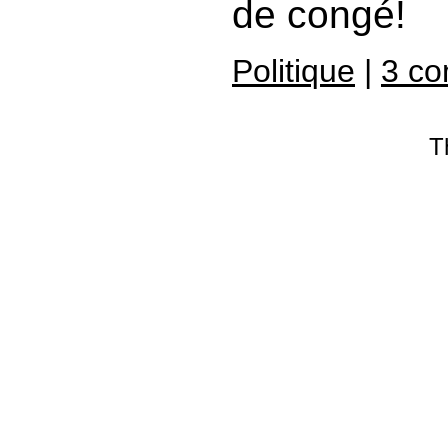
de congé!
Politique
|
3 c
T