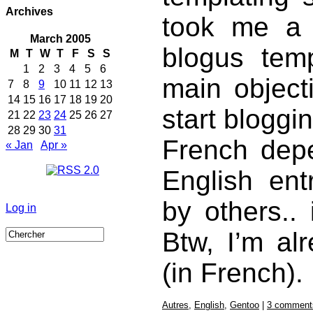
Archives
took me a
March 2005
blogus tem
M
T
W
T
F
S
S
1
2
3
4
5
6
main object
7
8
9
10
11
12
13
14
15
16
17
18
19
20
start bloggin
21
22
23
24
25
26
27
28
29
30
31
French depe
« Jan
Apr »
English ent
by others..
Log in
Btw, I’m a
(in French).
Autres
,
English
,
Gentoo
|
3 comment