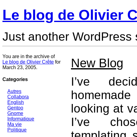
Le blog de Olivier C
Just another WordPress 
You are in the archive of
New Blog
Le blog de Olivier Crête
for
March 23, 2005.
I’ve dec
Categories
homemade B
Autres
Collabora
English
looking at v
Gentoo
Gnome
I’ve ch
Informatique
Ma vie
Politique
templating s