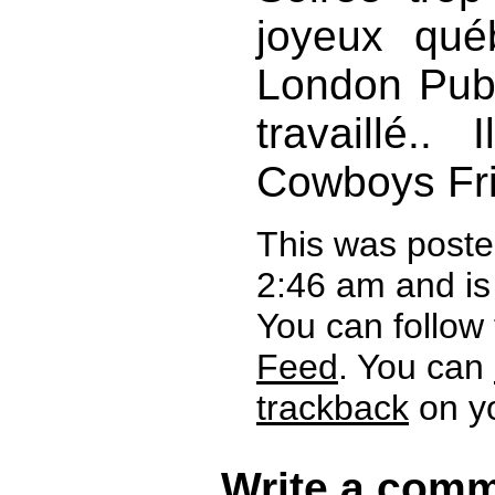
joyeux qué
London Pub,
travaillé.
Cowboys Fri
This was poste
2:46 am and is
You can follow
Feed
. You can
trackback
on yo
Write a comm