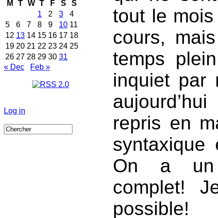
M
T
W
T
F
S
S
tout le mois
1
2
3
4
5
6
7
8
9
10
11
cours, mais
12
13
14
15
16
17
18
19
20
21
22
23
24
25
temps plein
26
27
28
29
30
31
« Dec
Feb »
inquiet par
aujourd’hu
Log in
repris en m
syntaxique 
On a un a
complet! J
possible