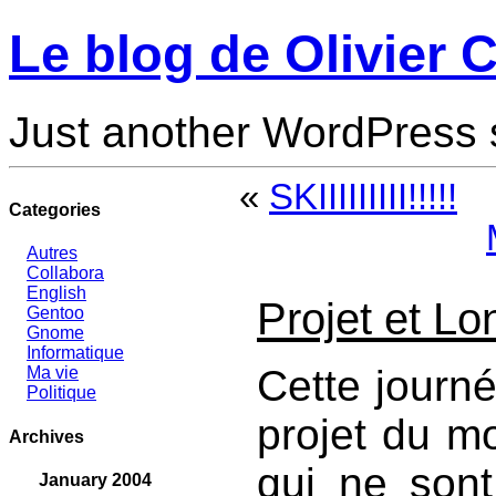
Le blog de Olivier C
Just another WordPress 
«
SKIIIIIIIII!!!!!
Categories
Autres
Collabora
English
Projet et L
Gentoo
Gnome
Informatique
Cette journ
Ma vie
Politique
projet du mo
Archives
qui ne sont
January 2004