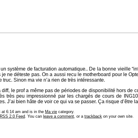
un système de facturation automatique.. De la bonne vieille “in
us je ne déteste pas. On a aussi recu le motherboard pour le Opte
e truc. Sinon ma vie n’a rien de très intéressante.
 diff, le prof a même pas de périodes de disponibilité hors de c
très très peu impressionné par les chargés de cours de ING1
. J’ai bien hâte de voir ce qui va se passer. Ça risque d’être la 
 at 6:14 am and is in the
Ma vie
category.
RSS 2.0 Feed
. You can
leave a comment
, or a
trackback
on your own site.