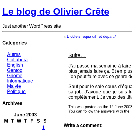
Le blog de Olivier Crête
Just another WordPress site
«
Biddle’s, équa diff et départ?
Categories
Autres
Suite…
Collabora
English
J’ai passé ma semaine à faire 
Gentoo
plus jamais faire ça. Et en pl
Gnome
l’on peut faire avec ce genre d
Informatique
Ma vie
Sauf pour le sale cours d’équa
Politique
sa job. J’avoue que je suis 
complètement. Je veux des têtes
Archives
This was posted on the 12 June 2003
You can follow the answers with the
June 2003
M
T
W
T
F
S
S
Write a comment:
1