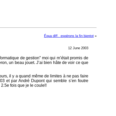
Équa diff.. espérons la fin bientot
»
12 June 2003
formatique de gestion” moi qui m’était promis de
ron, un beau jouet. J’ai bien hâte de voir ce que
ours, il y a quand même de limites à ne pas faire
003 et par André Dupont qui semble s’en foutre
2.5e fois que je le coule!!