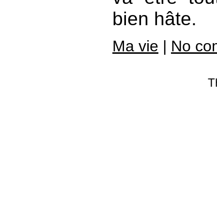
bien hâte.
Ma vie
|
No co
T