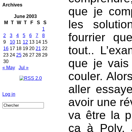
Archives
que je comp
June 2003
les soluti
M
T
W
T
F
S
S
1
fourrier q
2
3
4
5
6
7
8
9
10
11
12
13
14
15
tout.. L’ex
16
17
18
19
20
21
22
23
24
25
26
27
28
29
que je vais
30
« May
Jul »
couler. Alor
aller essay
Log in
avoir une ré
va être la p
ça à Poly. 