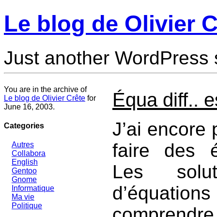
Le blog de Olivier C
Just another WordPress 
You are in the archive of
Équa diff.. e
Le blog de Olivier Crête
for
June 16, 2003.
J’ai encore 
Categories
faire des éq
Autres
Collabora
English
Les solu
Gentoo
Gnome
d’équat
Informatique
Ma vie
Politique
comprendre,