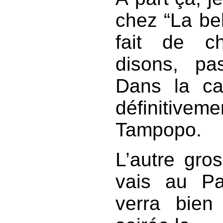
chez “La bel
fait de ch
disons, pa
Dans la cat
définitive
Tampopo.
L’autre gro
vais au Pa
verra bien