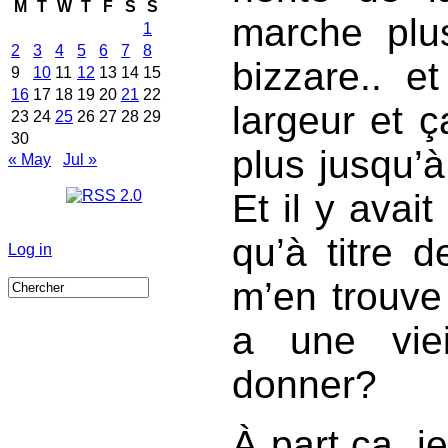
M
T
W
T
F
S
S
marche plu
1
2
3
4
5
6
7
8
bizzare.. e
9
10
11
12
13
14
15
16
17
18
19
20
21
22
largeur et ç
23
24
25
26
27
28
29
30
plus jusqu’à
« May
Jul »
Et il y avait
qu’à titre 
Log in
m’en trouve
a une vie
donner?
À part ça, j