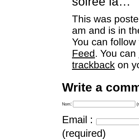
soirée la…
This was poste
am and is in t
You can follow
Feed
. You can
trackback
on yo
Write a comm
:
Nom
(
Email :
(required)