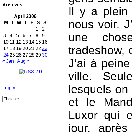
Archives
Il y a plei
April 2006
nous voir. J
M
T
W
T
F
S
S
1
2
une chos
3
4
5
6
7
8
9
10
11
12
13
14
15
16
tradeshow, c
17
18
19
20
21
22
23
24
25
26
27
28
29
30
J’ai à peine
« Jan
Aug »
ville. Seu
lesquels on
Log in
et le Mand
Luxor qui e
jour, après