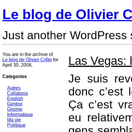
Le blog de Olivier C
Just another WordPress 
You are in the archive of
Las Vegas: 
Le blog de Olivier Crête
for
April 30, 2006.
Je suis re
Categories
donc c’est l
Autres
Collabora
English
Ça c’est vr
Gentoo
Gnome
eu relative
Informatique
Ma vie
Politique
gens sembla