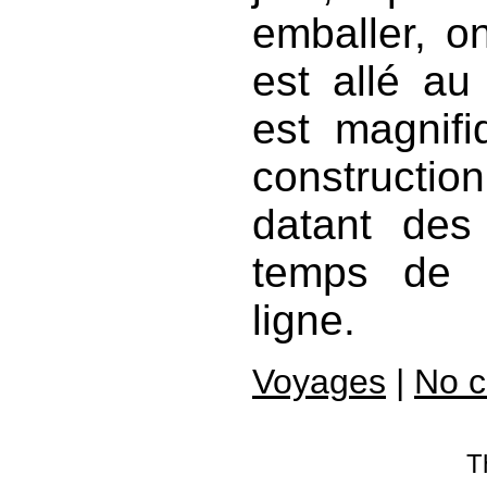
emballer, o
est allé a
est magnifi
constructi
datant des
temps de 
ligne.
Voyages
|
No 
T