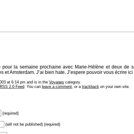
e pour la semaine prochaine avec Marie-Hélène et deux de s
s et Amsterdam. J’ai bien hate. J’espere pouvoir vous écrire ici 
003 at 6:14 pm and is in the
Voyages
category.
RSS 2.0 Feed
. You can
leave a comment
, or a
trackback
on your own site.
(required)
(will not be published) (required)