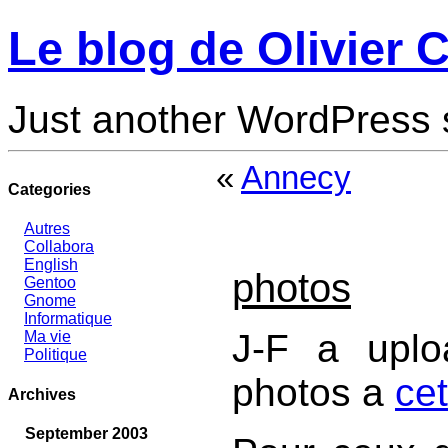
Le blog de Olivier C
Just another WordPress 
«
Annecy
Categories
Autres
Collabora
English
photos
Gentoo
Gnome
Informatique
J-F a uplo
Ma vie
Politique
photos a
ce
Archives
September 2003