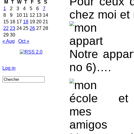
Pour ceux q
M
T
W
T
F
S
S
1
2
3
4
5
6
7
chez moi et
8
9
10
11
12
13
14
15
16
17
18
19
20
21
22
23
24
25
26
27
28
29
30
« Aug
Oct »
Notre appar
no 6)….
Log in