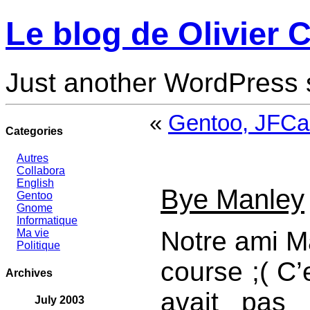
Le blog de Olivier C
Just another WordPress 
«
Gentoo, JFCa
Categories
Autres
Collabora
English
Bye Manley
Gentoo
Gnome
Informatique
Notre ami Ma
Ma vie
Politique
course ;( C’
Archives
avait pas 
July 2003