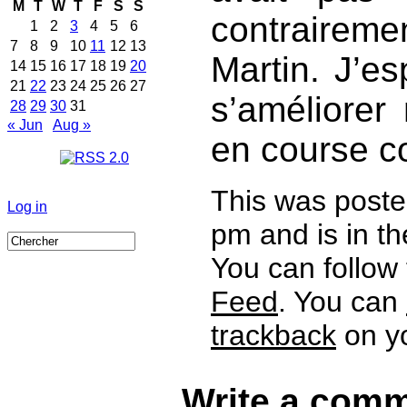
M
T
W
T
F
S
S
contraire
1
2
3
4
5
6
7
8
9
10
11
12
13
Martin. J’e
14
15
16
17
18
19
20
21
22
23
24
25
26
27
s’améliorer 
28
29
30
31
« Jun
Aug »
en course co
This was poste
Log in
pm and is in t
You can follow
Feed
. You can
trackback
on yo
Write a comm