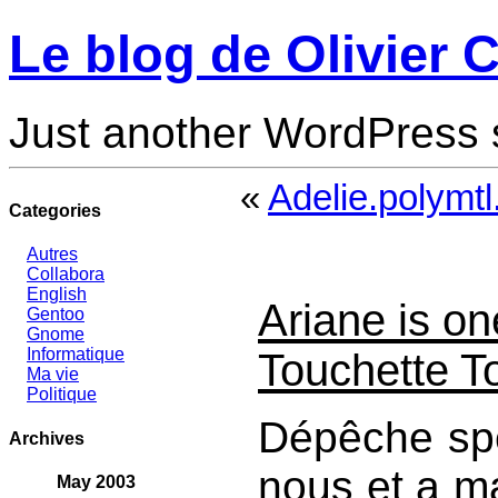
Le blog de Olivier C
Just another WordPress 
«
Adelie.polymtl.
Categories
Autres
Collabora
English
Ariane is o
Gentoo
Gnome
Informatique
Touchette T
Ma vie
Politique
Dépêche spéc
Archives
nous et a m
May 2003