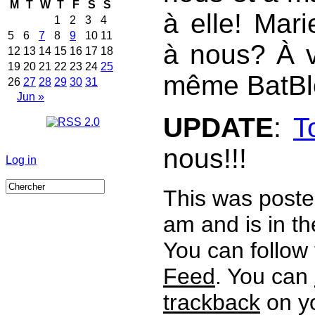
M
T
W
T
F
S
S
à elle! Mari
1
2
3
4
5
6
7
8
9
10
11
à nous? À v
12
13
14
15
16
17
18
19
20
21
22
23
24
25
même BatBl
26
27
28
29
30
31
Jun »
UPDATE
:
T
nous!!!
Log in
This was poste
am and is in t
You can follow
Feed
. You can
trackback
on yo