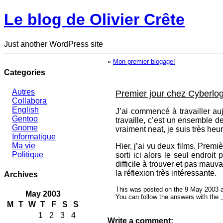
Le blog de Olivier Crête
Just another WordPress site
«
Mon premier blogage!
Categories
Autres
Premier jour chez Cyberlog
Collabora
English
J’ai commencé à travailler a
Gentoo
travaille, c’est un ensemble de
Gnome
vraiment neat, je suis très heur
Informatique
Ma vie
Hier, j’ai vu deux films. Premi
Politique
sorti ici alors le seul endroit
difficile à trouver et pas mauv
la réflexion très intéressante.
Archives
This was posted on the 9 May 2003 a
May 2003
You can follow the answers with the
M
T
W
T
F
S
S
1
2
3
4
Write a comment: