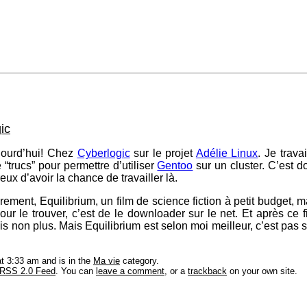
ic
ujourd’hui! Chez
Cyberlogic
sur le projet
Adélie Linux
. Je trav
 “trucs” pour permettre d’utiliser
Gentoo
sur un cluster. C’est d
eux d’avoir la chance de travailler là.
èrement, Equilibrium, un film de science fiction à petit budget, 
 pour le trouver, c’est de le downloader sur le net. Et après ce f
ais non plus. Mais Equilibrium est selon moi meilleur, c’est pas s
t 3:33 am and is in the
Ma vie
category.
RSS 2.0 Feed
. You can
leave a comment
, or a
trackback
on your own site.