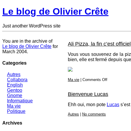
Le blog de Olivier Crête
Just another WordPress site
You are in the archive of
Ali Pizza, la fin c’est officiel
Le blog de Olivier Crête
for
March 2004.
Vous vous souvenez de la piz
bien, elle est fermé depuis que
Categories
Autres
on
Collabora
Ma vie
|
Comments Off
Ali
English
Pizza,
Gentoo
la
Bienvenue Lucas
Gnome
fin
Informatique
c’est
Ehh oui, mon pote
Lucas
s’est
officiel
Ma vie
Politique
Autres
|
No comments
Archives